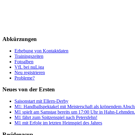
Abkürzungen
Erhebung von Kontaktdaten
Trainingszeiten
Fotoalben
VfL bei nuLiga
Neu registrieren
Probleme?
Neues von der Ersten
Saisonstart mit Ellern-Derby
M1: Handballspektakel mit Meisterschaft als krönendem Absch
M1 spielt am Samstag bereits um 17:00 Uhr in Hahn-Lehmden
M1 fährt zum Spitzenspiel nach Petersfehn!
M1 mit Erfolg im letzten Heimspiel des Jahres
Residenzcup