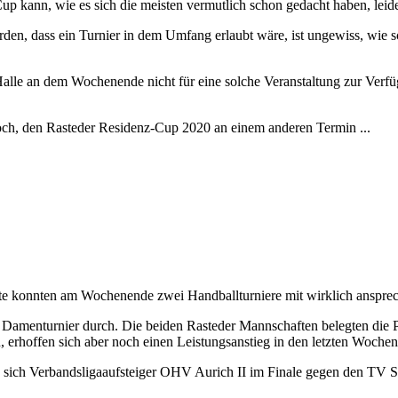
 kann, wie es sich die meisten vermutlich schon gedacht haben, leider 
en, dass ein Turnier in dem Umfang erlaubt wäre, ist ungewiss, wie s
alle an dem Wochenende nicht für eine solche Veranstaltung zur Verfüg
noch, den Rasteder Residenz-Cup 2020 an einem anderen Termin ...
eite konnten am Wochenende zwei Handballturniere mit wirklich anspre
amenturnier durch. Die beiden Rasteder Mannschaften belegten die Plä
 erhoffen sich aber noch einen Leistungsanstieg in den letzten Wochen
te sich Verbandsligaaufsteiger OHV Aurich II im Finale gegen den TV S