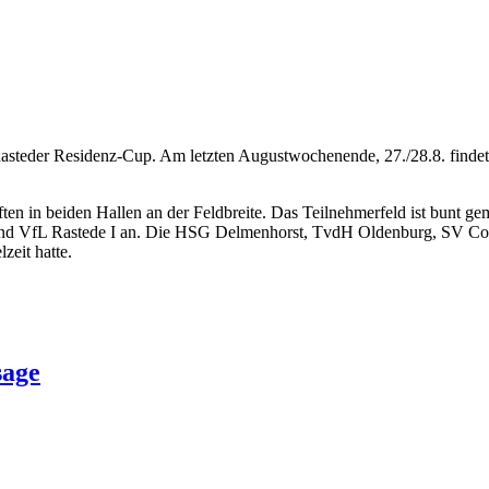
Rasteder Residenz-Cup. Am letzten Augustwochenende, 27./28.8. find
n in beiden Hallen an der Feldbreite. Das Teilnehmerfeld ist bunt ge
nd VfL Rastede I an. Die HSG Delmenhorst, TvdH Oldenburg, SV Conc
zeit hatte.
sage