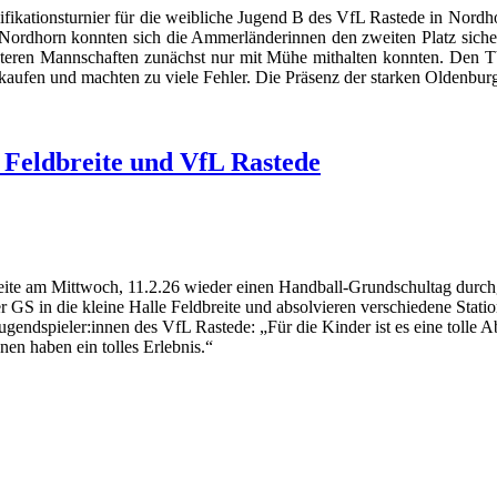
fikationsturnier für die weibliche Jugend B des VfL Rastede in Nord
rdhorn konnten sich die Ammerländerinnen den zweiten Platz sichern.
geübteren Mannschaften zunächst nur mit Mühe mithalten konnten. Den 
kaufen und machten zu viele Fehler. Die Präsenz der starken Oldenburg
Feldbreite und VfL Rastede
eite am Mittwoch, 11.2.26 wieder einen Handball-Grundschultag durch
r GS in die kleine Halle Feldbreite und absolvieren verschiedene Stati
ugendspieler:innen des VfL Rastede: „Für die Kinder ist es eine tolle 
nen haben ein tolles Erlebnis.“