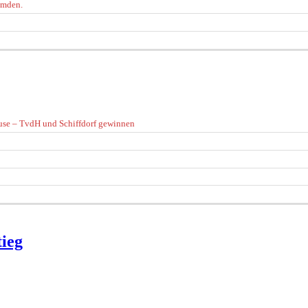
hmden.
use – TvdH und Schiffdorf gewinnen
tieg