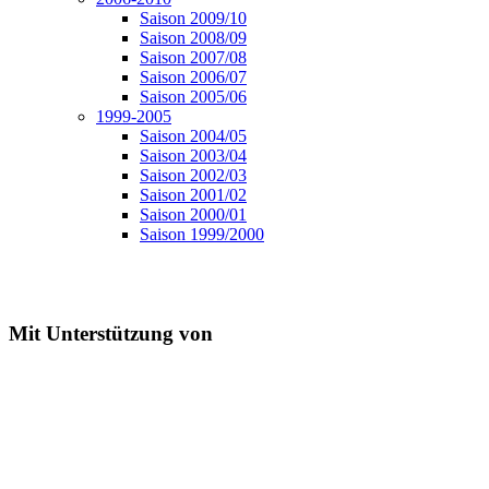
Saison 2009/10
Saison 2008/09
Saison 2007/08
Saison 2006/07
Saison 2005/06
1999-2005
Saison 2004/05
Saison 2003/04
Saison 2002/03
Saison 2001/02
Saison 2000/01
Saison 1999/2000
Mit Unterstützung von