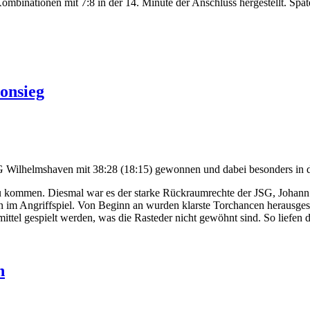
mbinationen mit 7:8 in der 14. Minute der Anschluss hergestellt. Spä
sonsieg
 Wilhelmshaven mit 38:28 (18:15) gewonnen und dabei besonders in de
 zu kommen. Diesmal war es der starke Rückraumrechte der JSG, Johann
n im Angriffspiel. Von Beginn an wurden klarste Torchancen herausgesp
tel gespielt werden, was die Rasteder nicht gewöhnt sind. So liefen die
n