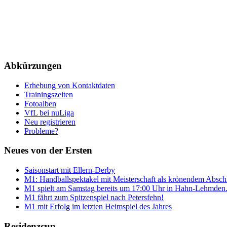
Abkürzungen
Erhebung von Kontaktdaten
Trainingszeiten
Fotoalben
VfL bei nuLiga
Neu registrieren
Probleme?
Neues von der Ersten
Saisonstart mit Ellern-Derby
M1: Handballspektakel mit Meisterschaft als krönendem Absch
M1 spielt am Samstag bereits um 17:00 Uhr in Hahn-Lehmden
M1 fährt zum Spitzenspiel nach Petersfehn!
M1 mit Erfolg im letzten Heimspiel des Jahres
Residenzcup