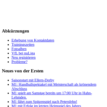
Abkürzungen
Erhebung von Kontaktdaten
Trainingszeiten
Fotoalben
VfL bei nuLiga
Neu registrieren
Probleme?
Neues von der Ersten
Saisonstart mit Ellern-Derby
M1: Handballspektakel mit Meisterschaft als krönendem
Abschluss
M1 spielt am Samstag bereits um 17:00 Uhr in Hahn-
Lehmden.
M1 fährt zum Spitzenspiel nach Petersfehn!
M1 mit Erfolg im letzten Heimspiel des Jahres