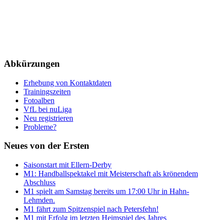
Abkürzungen
Erhebung von Kontaktdaten
Trainingszeiten
Fotoalben
VfL bei nuLiga
Neu registrieren
Probleme?
Neues von der Ersten
Saisonstart mit Ellern-Derby
M1: Handballspektakel mit Meisterschaft als krönendem
Abschluss
M1 spielt am Samstag bereits um 17:00 Uhr in Hahn-
Lehmden.
M1 fährt zum Spitzenspiel nach Petersfehn!
M1 mit Erfolg im letzten Heimspiel des Jahres