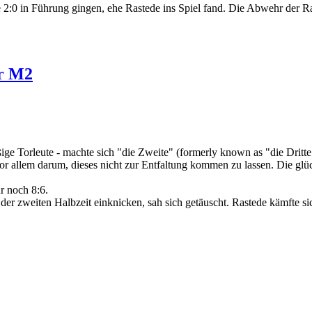
e 2:0 in Führung gingen, ehe Rastede ins Spiel fand. Die Abwehr der Ras
ür M2
ßige Torleute - machte sich "die Zweite" (formerly known as "die Drit
s vor allem darum, dieses nicht zur Entfaltung kommen zu lassen. Die gl
r noch 8:6.
der zweiten Halbzeit einknicken, sah sich getäuscht. Rastede kämfte s