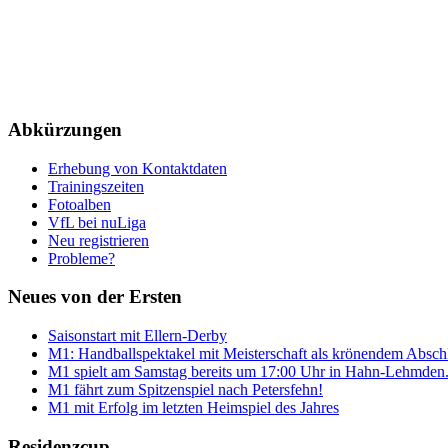
Abkürzungen
Erhebung von Kontaktdaten
Trainingszeiten
Fotoalben
VfL bei nuLiga
Neu registrieren
Probleme?
Neues von der Ersten
Saisonstart mit Ellern-Derby
M1: Handballspektakel mit Meisterschaft als krönendem Absch
M1 spielt am Samstag bereits um 17:00 Uhr in Hahn-Lehmden
M1 fährt zum Spitzenspiel nach Petersfehn!
M1 mit Erfolg im letzten Heimspiel des Jahres
Residenzcup