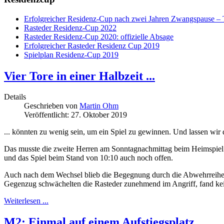
Erfolgreicher Residenz-Cup nach zwei Jahren Zwangspause –
Rasteder Residenz-Cup 2022
Rasteder Residenz-Cup 2020: offizielle Absage
Erfolgreicher Rasteder Residenz Cup 2019
Spielplan Residenz-Cup 2019
Vier Tore in einer Halbzeit ...
Details
Geschrieben von
Martin Ohm
Veröffentlicht: 27. Oktober 2019
... könnten zu wenig sein, um ein Spiel zu gewinnen. Und lassen wir
Das musste die zweite Herren am Sonntagnachmittag beim Heimspiel g
und das Spiel beim Stand von 10:10 auch noch offen.
Auch nach dem Wechsel blieb die Begegnung durch die Abwehrreihen
Gegenzug schwächelten die Rasteder zunehmend im Angriff, fand kein
Weiterlesen ...
M2: Einmal auf einem Aufstiegsplatz