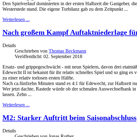
Den Spielverlauf dominierten in der ersten Halbzeit die Gastgeber, di
Westerstede stand. Die eigene Torbilanz gab zu dem Zeitpunkt ...
Weiterlesen ...
Nach großem Kampf Auftaktniederlage f
Details
Geschrieben von
Thomas Beckmann
Veröffentlicht: 02. September 2018
Ersatz- und grippegeschwächt - mit neun Spielern, davon drei etatmä
Edewecht II ist bekannt für ihr relativ schnelles Spiel und so ging e
zu einer relativ torlosen ersten Hälfte.
Nach ca.fünfzehn Minuten stand es 4:1 für Edewecht, zur Halbzeit nu
Wer jetzt dachte, Rastede würde ob der schmalen Auswechselbank in 
lassen. Zehn ...
Weiterlesen ...
M2: Starker Auftritt beim Saisonabschluss
Details
Geschrieben von
Jonas Rother