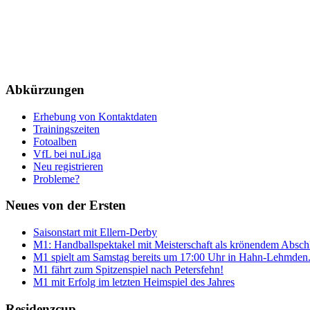
Abkürzungen
Erhebung von Kontaktdaten
Trainingszeiten
Fotoalben
VfL bei nuLiga
Neu registrieren
Probleme?
Neues von der Ersten
Saisonstart mit Ellern-Derby
M1: Handballspektakel mit Meisterschaft als krönendem Absch
M1 spielt am Samstag bereits um 17:00 Uhr in Hahn-Lehmden
M1 fährt zum Spitzenspiel nach Petersfehn!
M1 mit Erfolg im letzten Heimspiel des Jahres
Residenzcup