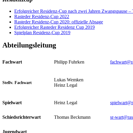
Erfolgreicher Residenz-Cup nach zwei Jahren Zwangspause –
Rasteder Residenz-Cup 2022
Rasteder Residenz-Cup 2020: offizielle Absage
Erfolgreicher Rasteder Residenz Cup 2019
Spielplan Residenz-Cup 2019
Abteilungsleitung
Fachwart
Philipp Fuhrken
fachwart@ra
Lukas Wemken
Stellv. Fachwart
Heinz Legal
Spielwart
Heinz Legal
spielwart@r
Schiedsrichterwart
Thomas Beckmann
sr-wart@ras
Jugendwart