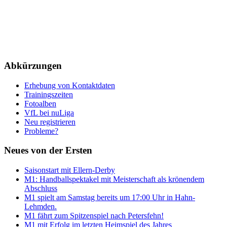
Abkürzungen
Erhebung von Kontaktdaten
Trainingszeiten
Fotoalben
VfL bei nuLiga
Neu registrieren
Probleme?
Neues von der Ersten
Saisonstart mit Ellern-Derby
M1: Handballspektakel mit Meisterschaft als krönendem
Abschluss
M1 spielt am Samstag bereits um 17:00 Uhr in Hahn-
Lehmden.
M1 fährt zum Spitzenspiel nach Petersfehn!
M1 mit Erfolg im letzten Heimspiel des Jahres