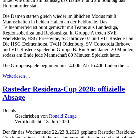
findet wie üblich am Samstag das Damen- und am Sonntag das
Herrenturnier statt.
Die Damen starten gleich wieder im üblichen Modus mit 8
Mannschaften in beiden Hallen an der Feldbreite. Das
Teilnehmerfeld ist bunt gemischt mit Teams aus Landesliga,
Regionsoberliga und Regionsliga. In Gruppe A treten SVE
Wiefelstede, HSG Friesoythe, SC Ihrhove 07 und VfL Rastede I an.
Die HSG Delmenhorst, TvdH Oldenburg, SV Concordia Ihrhove
und VfL Rastede spielen in Gruppe B. Ein Spiel dauert 20 Minuten,
sodass am Ende jede Mannschaft 80 Minuten Spielzeit hatte.
Die Gruppenspiele beginnen um 14:00h. Ab 16:40h finden die ...
Weiterlesen ...
Rasteder Residenz-Cup 2020: offizielle
Absage
Details
Geschrieben von
Ronald Zange
Veröffentlicht: 18. Juli 2020
Der für das Wochenende 22./23.8.2020 geplante Rasteder Residenz-
Cup kann, wie es sich die meisten vermutlich schon gedacht haben,