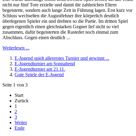
nicht nur fünf Tore erzielte und damit die zahlreichen Eltern
begeisterte, sondern auch lange Zeit in Führung lagen. Erst kurz vor
Schluss wechselten die Augustfehner ihre körperlich deutlich
überlegenen Spieler ein und drehten so die Partie. Im dritten Spiel
gegen eigentlich einen gleichstarken Gegner lief nicht so viel
zusammen, dafür begeisterten die Rasteder noch einmal zum
Abschluss. Gegen einen deutlich ...
Weiterlesen ...
E-Jugend spielt allererstes Turnier und gewinnt ...
E-Jugendturnier am Sonnabend
E-Jugendturnier am 21.11.
Gute Spiele der E-Jugend
Seite 1 von 3
Start
Zurück
1
2
3
Weiter
Ende