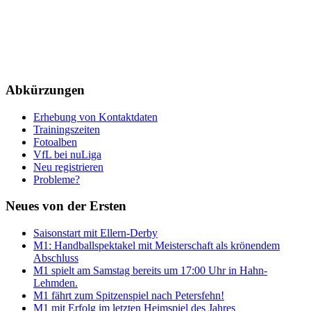
Abkürzungen
Erhebung von Kontaktdaten
Trainingszeiten
Fotoalben
VfL bei nuLiga
Neu registrieren
Probleme?
Neues von der Ersten
Saisonstart mit Ellern-Derby
M1: Handballspektakel mit Meisterschaft als krönendem
Abschluss
M1 spielt am Samstag bereits um 17:00 Uhr in Hahn-
Lehmden.
M1 fährt zum Spitzenspiel nach Petersfehn!
M1 mit Erfolg im letzten Heimspiel des Jahres