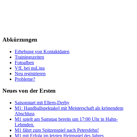
Abkürzungen
Erhebung von Kontaktdaten
Trainingszeiten
Fotoalben
VfL bei nuLiga
Neu registrieren
Probleme?
Neues von der Ersten
Saisonstart mit Ellern-Derby
M1: Handballspektakel mit Meisterschaft als krönendem
Abschluss
M1 spielt am Samstag bereits um 17:00 Uhr in Hahn-
Lehmden.
M1 fährt zum Spitzenspiel nach Petersfehn!
M1 mit Erfolg im letzten Heimspiel des Jahres