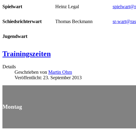
Spielwart
Heinz Legal
spielwart@r
Schiedsrichterwart
Thomas Beckmann
sr-wart@ras
Jugendwart
Trainingszeiten
Details
Geschrieben von
Martin Ohm
Veröffentlicht: 23. September 2013
Montag