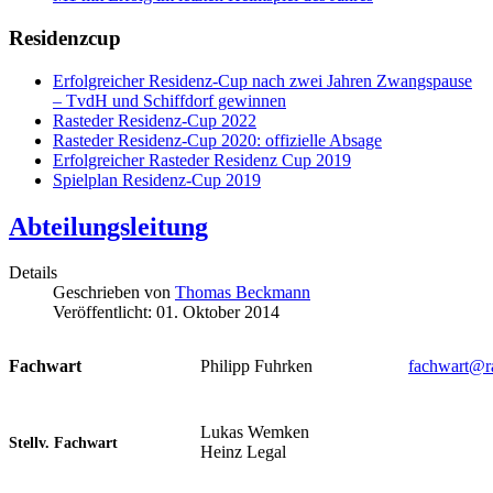
Residenzcup
Erfolgreicher Residenz-Cup nach zwei Jahren Zwangspause
– TvdH und Schiffdorf gewinnen
Rasteder Residenz-Cup 2022
Rasteder Residenz-Cup 2020: offizielle Absage
Erfolgreicher Rasteder Residenz Cup 2019
Spielplan Residenz-Cup 2019
Abteilungsleitung
Details
Geschrieben von
Thomas Beckmann
Veröffentlicht: 01. Oktober 2014
Fachwart
Philipp Fuhrken
fachwart@ra
Lukas Wemken
Stellv. Fachwart
Heinz Legal