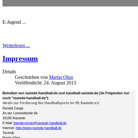
E-Jugend ...
Weiterlesen ...
Impressum
Details
Geschrieben von
Martin Ohm
Veröffentlicht: 24. August 2013
Betreiber von rastede-handball.de und handball-rastede.de (im Folgenden nur
noch "rastede-handball.de")
Verein zur Förderung des Handballsports im VfL Rastede e.V.
Ronald Zange
An der Lemmelheide 6b
26180 Rastede
E-Mail:
foerderverein@rastede-handball.de
Internet:
http://www.rastede-handball.de
Technik
Martin Ohm