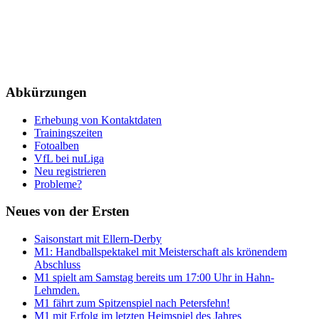
Abkürzungen
Erhebung von Kontaktdaten
Trainingszeiten
Fotoalben
VfL bei nuLiga
Neu registrieren
Probleme?
Neues von der Ersten
Saisonstart mit Ellern-Derby
M1: Handballspektakel mit Meisterschaft als krönendem
Abschluss
M1 spielt am Samstag bereits um 17:00 Uhr in Hahn-
Lehmden.
M1 fährt zum Spitzenspiel nach Petersfehn!
M1 mit Erfolg im letzten Heimspiel des Jahres