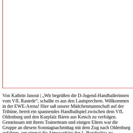
Von Kathrin Janout | „Wir begrüßen die D-Jugend-Handballerinnen
vom VfL Rastede“, schallte es aus den Lautsprechern. Willkommen
in der EWE-Arena! Hier saß unsere Mädchenmannschaft auf der
Tribüne, bereit ein spannendes Handballspiel zwischen dem VfL
Oldenburg und den Kurpfalz Bären aus Ketsch zu verfolgen.
Gemeinsam mit ihrem Trainerteam und einigen Eltern war die
Gruppe an diesem Sonntagnachmittag mit dem Zug nach Oldenburg
gefahren, um einmal die Atmossphäre der 1. Bundesliga zu