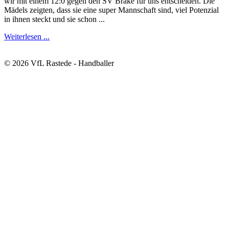
wir mit einem 12:0 gegen den SV Brake für uns entscheiden. Die
Mädels zeigten, dass sie eine super Mannschaft sind, viel Potenzial
in ihnen steckt und sie schon ...
Weiterlesen ...
© 2026 VfL Rastede - Handballer