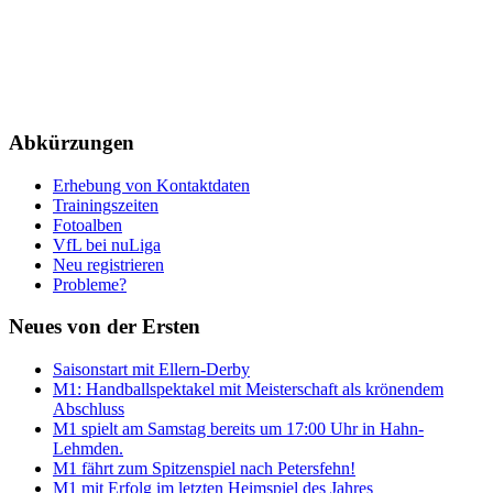
Abkürzungen
Erhebung von Kontaktdaten
Trainingszeiten
Fotoalben
VfL bei nuLiga
Neu registrieren
Probleme?
Neues von der Ersten
Saisonstart mit Ellern-Derby
M1: Handballspektakel mit Meisterschaft als krönendem
Abschluss
M1 spielt am Samstag bereits um 17:00 Uhr in Hahn-
Lehmden.
M1 fährt zum Spitzenspiel nach Petersfehn!
M1 mit Erfolg im letzten Heimspiel des Jahres