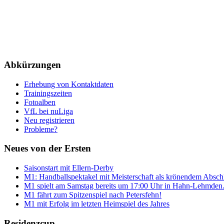
Abkürzungen
Erhebung von Kontaktdaten
Trainingszeiten
Fotoalben
VfL bei nuLiga
Neu registrieren
Probleme?
Neues von der Ersten
Saisonstart mit Ellern-Derby
M1: Handballspektakel mit Meisterschaft als krönendem Absch
M1 spielt am Samstag bereits um 17:00 Uhr in Hahn-Lehmden
M1 fährt zum Spitzenspiel nach Petersfehn!
M1 mit Erfolg im letzten Heimspiel des Jahres
Residenzcup